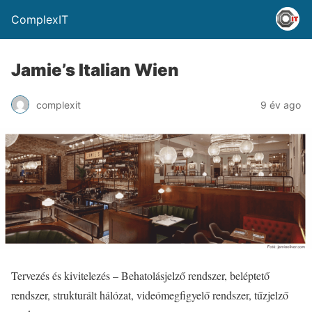
ComplexIT
Jamie’s Italian Wien
complexit
9 év ago
Tervezés és kivitelezés – Behatolásjelző rendszer, beléptető
rendszer, strukturált hálózat, videómegfigyelő rendszer, tűzjelző