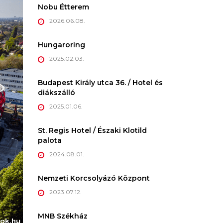
Nobu Étterem
2026.06.08.
Hungaroring
2025.02.03.
Budapest Király utca 36. / Hotel és
diákszálló
2025.01.06.
St. Regis Hotel / Északi Klotild
palota
2024.08.01.
Nemzeti Korcsolyázó Központ
2023.07.12.
MNB Székház