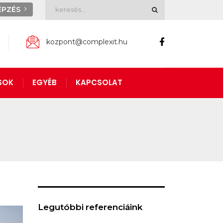
ÉPZÉS
kozpont@complexit.hu
SOK
EGYÉB
KAPCSOLAT
Legutóbbi referenciáink