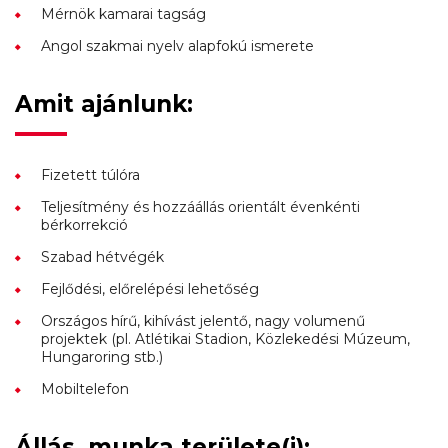
Mérnök kamarai tagság
Angol szakmai nyelv alapfokú ismerete
Amit ajánlunk:
Fizetett túlóra
Teljesítmény és hozzáállás orientált évenkénti
bérkorrekció
Szabad hétvégék
Fejlődési, előrelépési lehetőség
Országos hírű, kihívást jelentő, nagy volumenű
projektek (pl. Atlétikai Stadion, Közlekedési Múzeum,
Hungaroring stb.)
Mobiltelefon
Állás, munka területe(i):