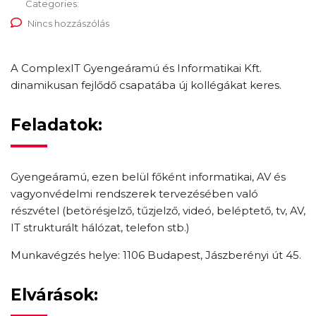
Categories:
Nincs hozzászólás
A ComplexIT Gyengeáramú és Informatikai Kft.
dinamikusan fejlődő csapatába új kollégákat keres.
Feladatok:
Gyengeáramú, ezen belül főként informatikai, AV és
vagyonvédelmi rendszerek tervezésében való
részvétel (betörésjelző, tűzjelző, videó, beléptető, tv, AV,
IT strukturált hálózat, telefon stb.)
Munkavégzés helye: 1106 Budapest, Jászberényi út 45.
Elvárások: