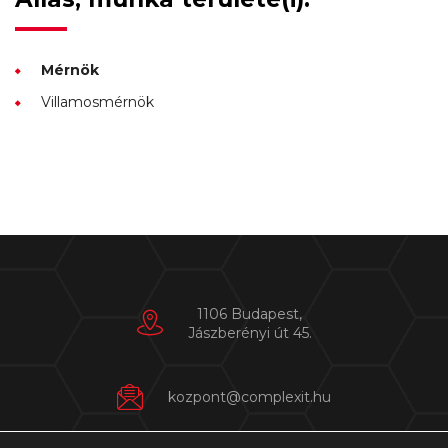
Mérnök
Villamosmérnök
1106 Budapest,
Jászberényi út 45.
kozpont@complexit.hu